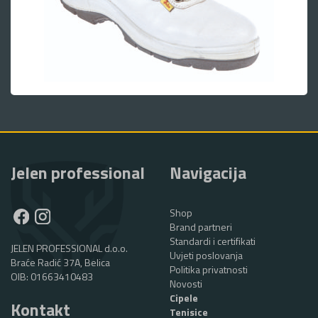
Jelen professional
Navigacija
Shop
Brand partneri
Standardi i certifikati
JELEN PROFESSIONAL d.o.o.
Uvjeti poslovanja
Braće Radić 37A, Belica
Politika privatnosti
OIB: 01663410483
Novosti
Cipele
Kontakt
Tenisice