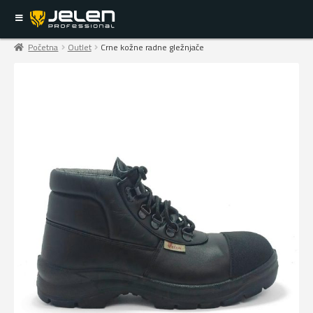
Početna
Outlet
Crne kožne radne gležnjače