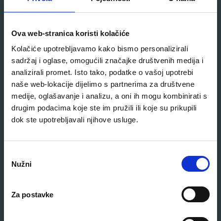
Povezani proizvodi
Ova web-stranica koristi kolačiće
Kolačiće upotrebljavamo kako bismo personalizirali
sadržaj i oglase, omogućili značajke društvenih medija i
analizirali promet. Isto tako, podatke o vašoj upotrebi
naše web-lokacije dijelimo s partnerima za društvene
medije, oglašavanje i analizu, a oni ih mogu kombinirati s
drugim podacima koje ste im pružili ili koje su prikupili
dok ste upotrebljavali njihove usluge.
O
Nužni
d
a
b
Za postavke
i
r