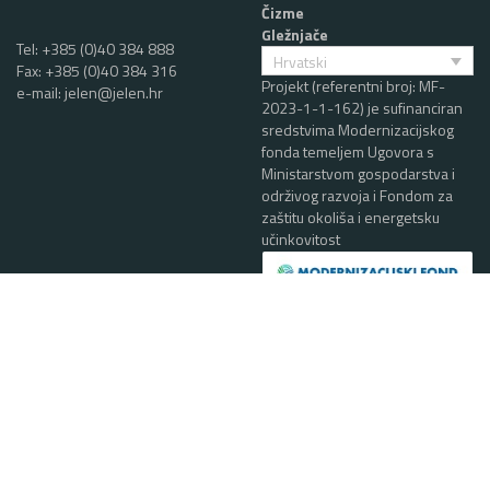
Čizme
Gležnjače
Tel:
+385 (0)40 384 888
Hrvatski
Fax: +385 (0)40 384 316
Projekt (referentni broj: MF-
e-mail:
jelen@jelen.hr
2023-1-1-162) je sufinanciran
sredstvima Modernizacijskog
fonda temeljem Ugovora s
Ministarstvom gospodarstva i
održivog razvoja i Fondom za
zaštitu okoliša i energetsku
učinkovitost
Prodaja
Tel:
+385 (0)40 384 867
e-mail:
alen.ciglar@jelen.hr