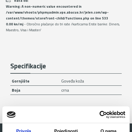
Rata od:
Warning
: A non-numeric value encountered in
/var/www/vhosts/phpmyadmin.vps.abacus.hr/jelen.com/wp-
content/themes/storefront-child/functions.php
on line
533
0.00 kn/mj
- Obročno plaćanje do tri rate /karticama Erste banke: Diners,
Maestro, Visa i Master/
Specifikacije
Gornjište
Goveđa koža
Boja
crna
Privola
Pojedinosti
O nama