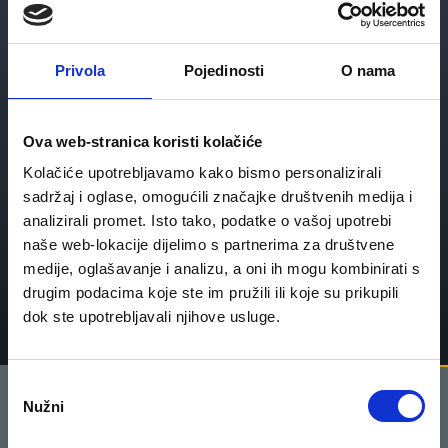
Fleksibilnost
Privola
Pojedinosti
O nama
Michelin potplat u kombinaciji s EVA pjenom zadržava svoju
Ova web-stranica koristi kolačiće
fleksibilnost i elastičnost, čime se stopalu omogućava brzi oporavak
od kompresija i napora.
Kolačiće upotrebljavamo kako bismo personalizirali
sadržaj i oglase, omogućili značajke društvenih medija i
analizirali promet. Isto tako, podatke o vašoj upotrebi
naše web-lokacije dijelimo s partnerima za društvene
medije, oglašavanje i analizu, a oni ih mogu kombinirati s
drugim podacima koje ste im pružili ili koje su prikupili
Saznaj Više
dok ste upotrebljavali njihove usluge.
O
Nužni
d
a