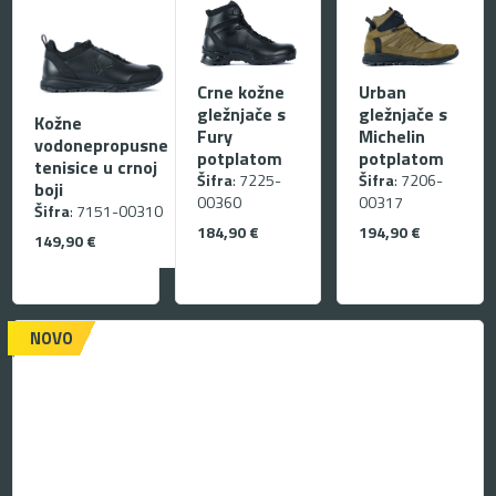
Crne kožne
Urban
gležnjače s
gležnjače s
Kožne
Fury
Michelin
vodonepropusne
potplatom
potplatom
tenisice u crnoj
Šifra
: 7225-
Šifra
: 7206-
boji
00360
00317
Šifra
: 7151-00310
184,90
€
194,90
€
149,90
€
NOVO