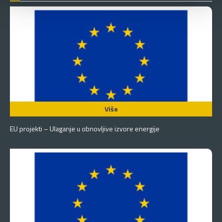
Više
EU projekti – Ulaganje u obnovljive izvore energije