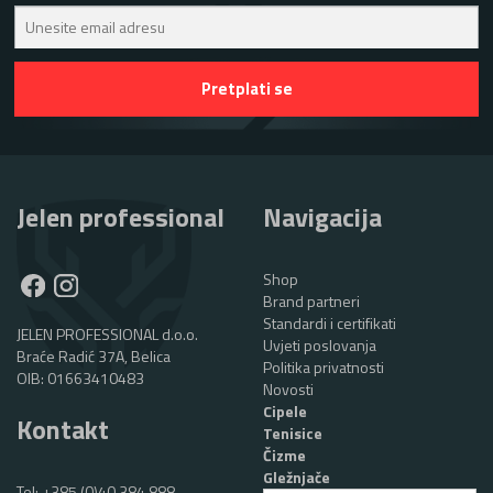
Jelen professional
Navigacija
Shop
Brand partneri
Standardi i certifikati
JELEN PROFESSIONAL d.o.o.
Uvjeti poslovanja
Braće Radić 37A, Belica
Politika privatnosti
OIB: 01663410483
Novosti
Cipele
Kontakt
Tenisice
Čizme
Gležnjače
Tel:
+385 (0)40 384 888