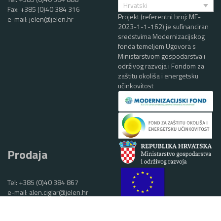
Hrvatski
Fax: +385 (0)40 384 316
Projekt (referentni broj: MF-
e-mail:
jelen@jelen.hr
2023-1-1-162) je sufinanciran
sredstvima Modernizacijskog
fonda temeljem Ugovora s
Ministarstvom gospodarstva i
održivog razvoja i Fondom za
zaštitu okoliša i energetsku
učinkovitost
Prodaja
Tel:
+385 (0)40 384 867
e-mail:
alen.ciglar@jelen.hr
1 EUR = 7,53450 HRK