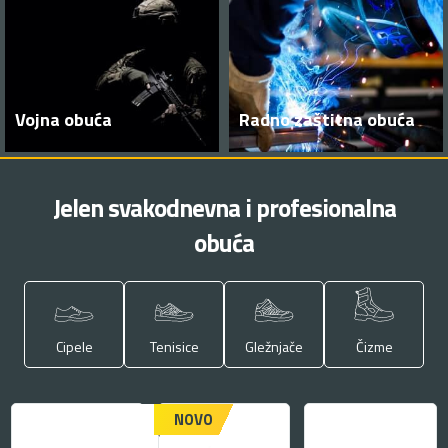
Vojna obuća
Radno zaštitna obuća
Jelen svakodnevna i profesionalna
obuća
Cipele
Tenisice
Gležnjače
Čizme
NOVO