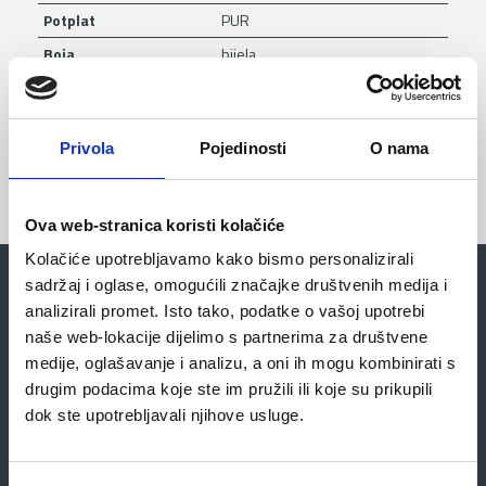
Potplat
PUR
Boja
bijela
Veličine
36-47
Oznaka norme
S2
Privola
Pojedinosti
O nama
Ova web-stranica koristi kolačiće
Kolačiće upotrebljavamo kako bismo personalizirali
sadržaj i oglase, omogućili značajke društvenih medija i
Povezani proizvodi
analizirali promet. Isto tako, podatke o vašoj upotrebi
naše web-lokacije dijelimo s partnerima za društvene
medije, oglašavanje i analizu, a oni ih mogu kombinirati s
drugim podacima koje ste im pružili ili koje su prikupili
dok ste upotrebljavali njihove usluge.