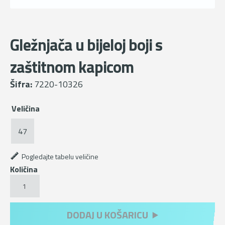
Gležnjača u bijeloj boji s
zaštitnom kapicom
Šifra:
7220-10326
Veličina
47
Pogledajte tabelu veličine
Količina
Gležnjača
u
bijeloj
boji
DODAJ U KOŠARICU
s