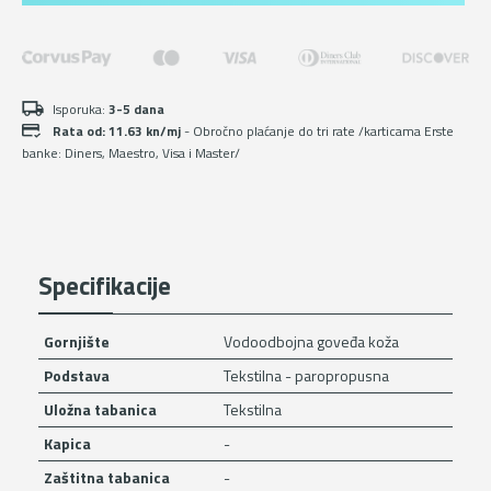
zaštitnom
kapicom
količina
Isporuka:
3-5 dana
Rata od: 11.63 kn/mj
- Obročno plaćanje do tri rate /karticama Erste
banke: Diners, Maestro, Visa i Master/
Specifikacije
Gornjište
Vodoodbojna goveđa koža
Podstava
Tekstilna - paropropusna
Uložna tabanica
Tekstilna
Kapica
-
Zaštitna tabanica
-