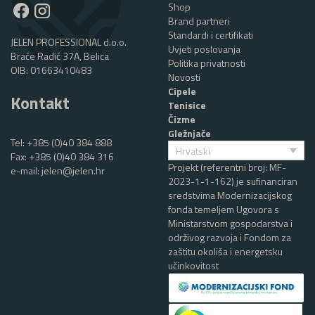
Shop
Brand partneri
Standardi i certifikati
JELEN PROFESSIONAL d.o.o.
Uvjeti poslovanja
Braće Radić 37A, Belica
Politika privatnosti
OIB: 01663410483
Novosti
Cipele
Kontakt
Tenisice
Čizme
Gležnjače
Tel:
+385 (0)40 384 888
Hrvatski
Fax: +385 (0)40 384 316
Projekt (referentni broj: MF-
e-mail:
jelen@jelen.hr
2023-1-1-162) je sufinanciran
sredstvima Modernizacijskog
fonda temeljem Ugovora s
Ministarstvom gospodarstva i
održivog razvoja i Fondom za
zaštitu okoliša i energetsku
učinkovitost