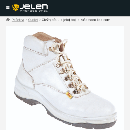
Početna
Outlet
Gležnjača u bijeloj boji s zaštitnom kapicom