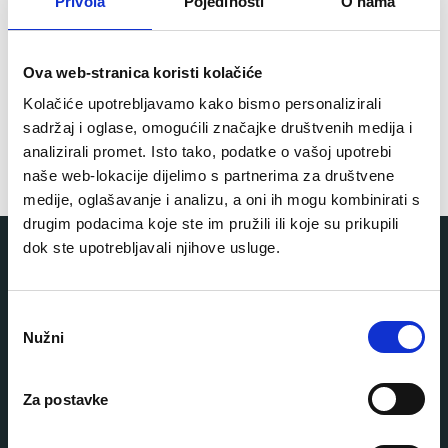
Privola
Pojedinosti
O nama
No products added to the wishlist
Ova web-stranica koristi kolačiće
Kolačiće upotrebljavamo kako bismo personalizirali
sadržaj i oglase, omogućili značajke društvenih medija i
analizirali promet. Isto tako, podatke o vašoj upotrebi
naše web-lokacije dijelimo s partnerima za društvene
medije, oglašavanje i analizu, a oni ih mogu kombinirati s
drugim podacima koje ste im pružili ili koje su prikupili
dok ste upotrebljavali njihove usluge.
Jelen professional
Navigacija
O
Shop
Nužni
d
Brand partneri
a
Standardi i certifikati
JELEN PROFESSIONAL d.o.o.
Uvjeti poslovanja
b
Braće Radić 37A, Belica
Za postavke
Politika privatnosti
i
OIB: 01663410483
Novosti
r