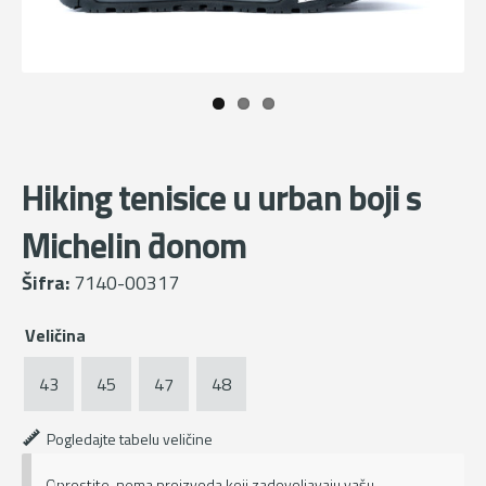
Hiking tenisice u urban boji s
Michelin đonom
Šifra:
7140-00317
Veličina
43
45
47
48
Pogledajte tabelu veličine
Oprostite, nema proizvoda koji zadovoljavaju vašu