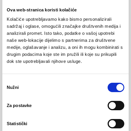
toplinu
Ova web-stranica koristi kolačiće
Gornjište otporno na toplinu
Kolačiće upotrebljavamo kako bismo personalizirali
sadržaj i oglase, omogućili značajke društvenih medija i
analizirali promet. Isto tako, podatke o vašoj upotrebi
naše web-lokacije dijelimo s partnerima za društvene
Izolacija od hladnoće
medije, oglašavanje i analizu, a oni ih mogu kombinirati s
drugim podacima koje ste im pružili ili koje su prikupili
dok ste upotrebljavali njihove usluge.
Vodootpornost
O
Otpornost na ulja i goriva
Nužni
d
a
b
Za postavke
Protuklizni potplat
i
r
p
Statistički
r