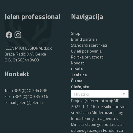
Jelen professional
Navigacija
Shop
Brand partneri
Standardi i certifikati
JELEN PROFESSIONAL d.o.o.
Uvjeti poslovanja
Braće Radić 37A, Belica
Politika privatnosti
OIB: 01663410483
Novosti
Cipele
Kontakt
Tenisice
Čizme
Gležnjače
Tel:
+385 (0)40 384 888
Hrvatski
Fax: +385 (0)40 384 316
Projekt (referentni broj: MF-
e-mail:
jelen@jelen.hr
2023-1-1-162) je sufinanciran
sredstvima Modernizacijskog
fonda temeljem Ugovora s
Ministarstvom gospodarstva i
održivog razvoja i Fondom za