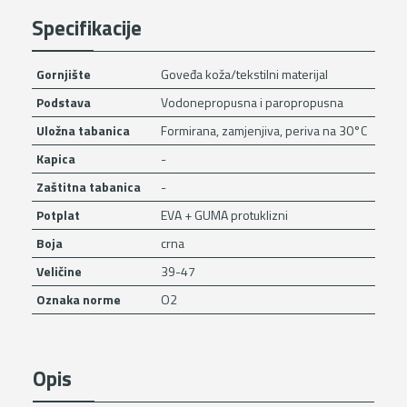
Specifikacije
Gornjište
Goveđa koža/tekstilni materijal
Podstava
Vodonepropusna i paropropusna
Uložna tabanica
Formirana, zamjenjiva, periva na 30°C
Kapica
-
Zaštitna tabanica
-
Potplat
EVA + GUMA protuklizni
Boja
crna
Veličine
39-47
Oznaka norme
O2
Opis