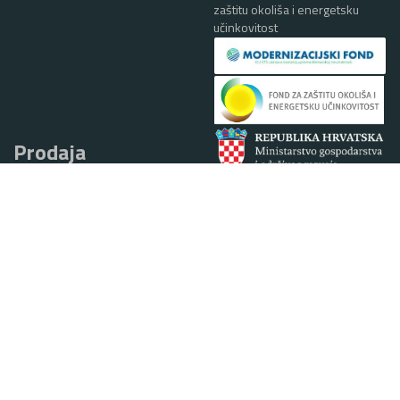
zaštitu okoliša i energetsku
učinkovitost
Prodaja
Tel:
+385 (0)40 384 867
e-mail:
alen.ciglar@jelen.hr
1 EUR = 7,53450 HRK
PRODAJA OBUĆE
Braće Radić 37A, 40319 Belica
Tel:
+385 (0)40 384 868
Fax: +385 (0)40 384 316
e-mail:
prodaja@jelen.hr