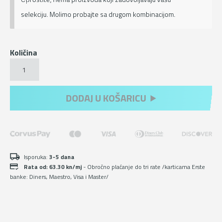
selekciju. Molimo probajte sa drugom kombinacijom.
Količina
Hiking
tenisice
u
urban
DODAJ U KOŠARICU
boji
s
Michelin
đonom
količina
Isporuka:
3-5 dana
Rata od: 63.30 kn/mj
- Obročno plaćanje do tri rate /karticama Erste
banke: Diners, Maestro, Visa i Master/