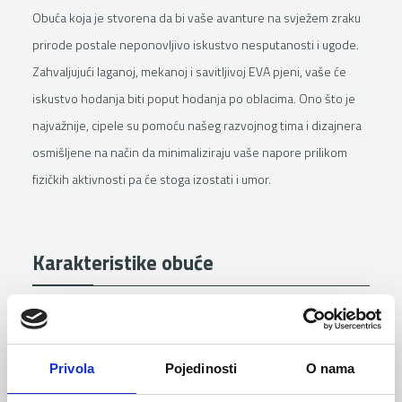
Obuća koja je stvorena da bi vaše avanture na svježem zraku
prirode postale neponovljivo iskustvo nesputanosti i ugode.
Zahvaljujući laganoj, mekanoj i savitljivoj EVA pjeni, vaše će
iskustvo hodanja biti poput hodanja po oblacima. Ono što je
najvažnije, cipele su pomoću našeg razvojnog tima i dizajnera
osmišljene na način da minimaliziraju vaše napore prilikom
fizičkih aktivnosti pa će stoga izostati i umor.
Karakteristike obuće
Obuća bez zaštitne kapice
Privola
Pojedinosti
O nama
Potplat otporan na kontaktnu