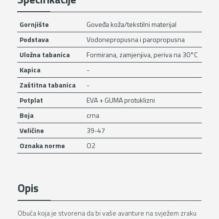
Gornjište
Goveđa koža/tekstilni materijal
Podstava
Vodonepropusna i paropropusna
Uložna tabanica
Formirana, zamjenjiva, periva na 30°C
Kapica
-
Zaštitna tabanica
-
Potplat
EVA + GUMA protuklizni
Boja
crna
Veličine
39-47
Oznaka norme
O2
Opis
Obuća koja je stvorena da bi vaše avanture na svježem zraku