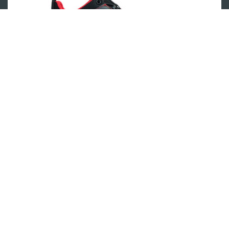
Jelen professional
Navigacija
Shop
Brand partneri
Standardi i certifikati
JELEN PROFESSIONAL d.o.o.
Uvjeti poslovanja
Braće Radić 37A, Belica
Politika privatnosti
OIB: 01663410483
Novosti