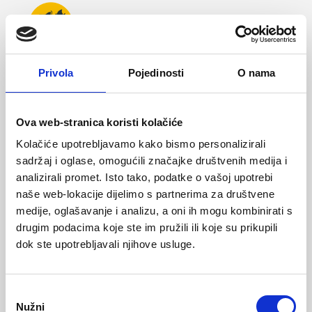
Gornjište otporno na toplinu
Privola
Pojedinosti
O nama
Izolacija od hladnoće
Ova web-stranica koristi kolačiće
Vodootpornost
Kolačiće upotrebljavamo kako bismo personalizirali
sadržaj i oglase, omogućili značajke društvenih medija i
analizirali promet. Isto tako, podatke o vašoj upotrebi
Otpornost na ulja i goriva
naše web-lokacije dijelimo s partnerima za društvene
medije, oglašavanje i analizu, a oni ih mogu kombinirati s
drugim podacima koje ste im pružili ili koje su prikupili
Protuklizni potplat
dok ste upotrebljavali njihove usluge.
O
Nužni
d