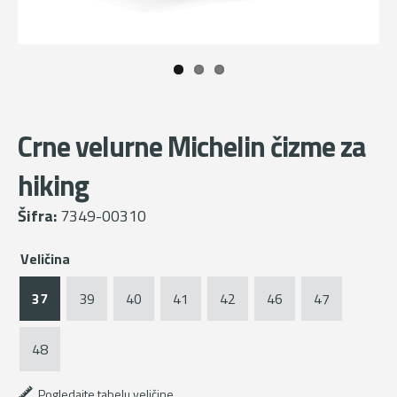
Crne velurne Michelin čizme za
hiking
Šifra:
7349-00310
Veličina
37
39
40
41
42
46
47
48
Pogledajte tabelu veličine