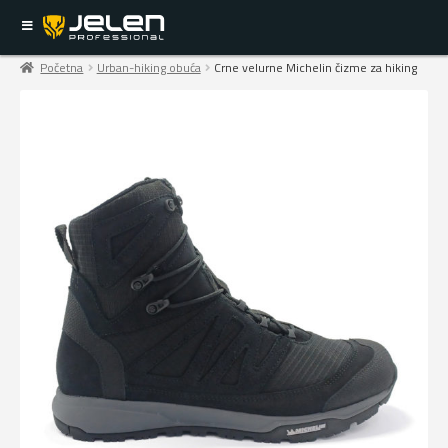
Početna
Urban-hiking obuća
Crne velurne Michelin čizme za hiking