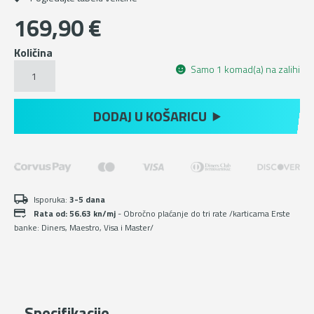
169,90
€
Količina
Crne
Samo 1 komad(a) na zalihi
velurne
Michelin
čizme
DODAJ U KOŠARICU
za
hiking
količina
Isporuka:
3-5 dana
Rata od: 56.63 kn/mj
- Obročno plaćanje do tri rate /karticama Erste
banke: Diners, Maestro, Visa i Master/
Specifikacije