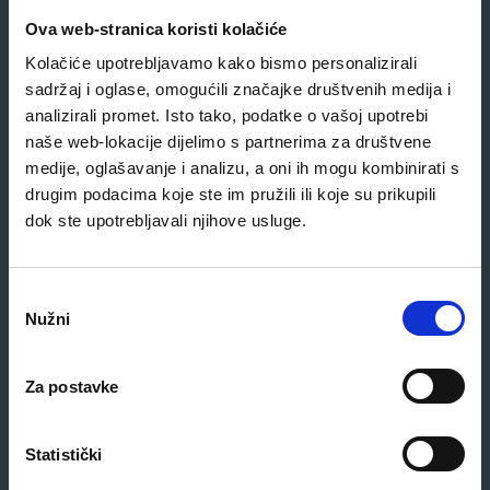
Related products
Ova web-stranica koristi kolačiće
Kolačiće upotrebljavamo kako bismo personalizirali
sadržaj i oglase, omogućili značajke društvenih medija i
analizirali promet. Isto tako, podatke o vašoj upotrebi
naše web-lokacije dijelimo s partnerima za društvene
medije, oglašavanje i analizu, a oni ih mogu kombinirati s
drugim podacima koje ste im pružili ili koje su prikupili
dok ste upotrebljavali njihove usluge.
O
Nužni
d
a
b
Za postavke
i
r
p
Statistički
r