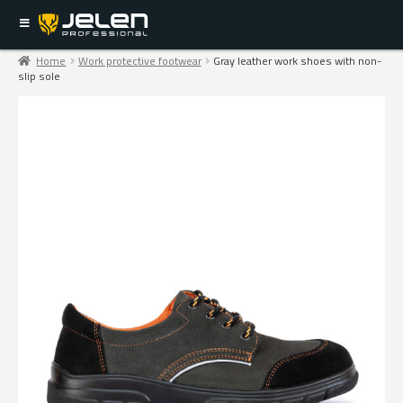
Home
Work protective footwear
Gray leather work shoes with non-
slip sole