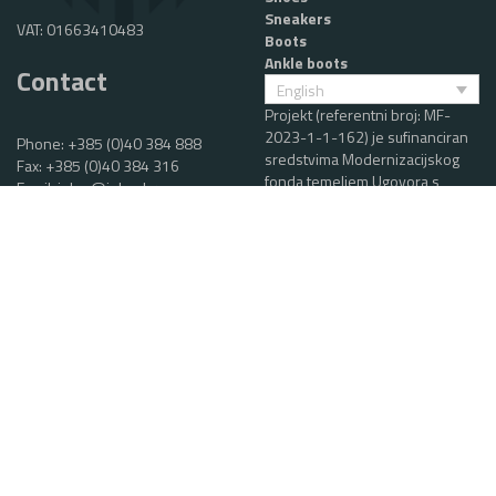
Sneakers
VAT: 01663410483
Boots
Ankle boots
Contact
English
Projekt (referentni broj: MF-
2023-1-1-162) je sufinanciran
Phone:
+385 (0)40 384 888
sredstvima Modernizacijskog
Fax: +385 (0)40 384 316
fonda temeljem Ugovora s
Email:
jelen@jelen.hr
Ministarstvom gospodarstva i
održivog razvoja i Fondom za
zaštitu okoliša i energetsku
učinkovitost
Wholesale
Phone:
+385 (0)40 384 867