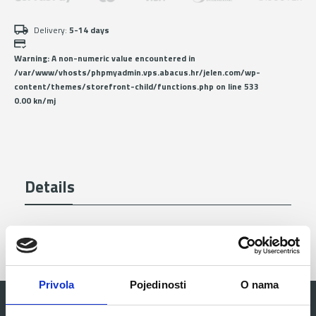
Delivery:
5-14 days
Warning
: A non-numeric value encountered in
/var/www/vhosts/phpmyadmin.vps.abacus.hr/jelen.com/wp-
content/themes/storefront-child/functions.php
on line
533
0.00 kn/mj
Details
Privola
Pojedinosti
O nama