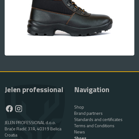
Jelen professional
Navigation
Shop
Brand partners
Standards and certificates
JELEN PROFESSIONAL d.o.o.
Terms and Conditions
Braće Radić 37A, 40319 Belica
News
Croatia
Shoes